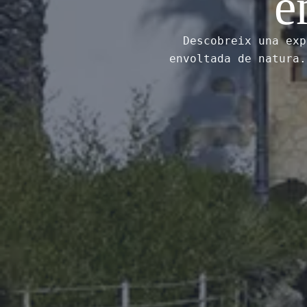
e
Descobreix una exp
envoltada de natura.