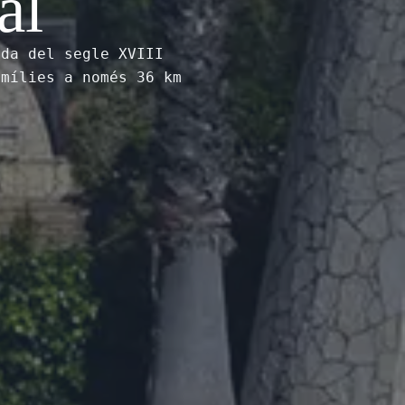
al
ada del segle XVIII
amílies a només 36 km