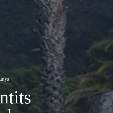
lunya
ntits